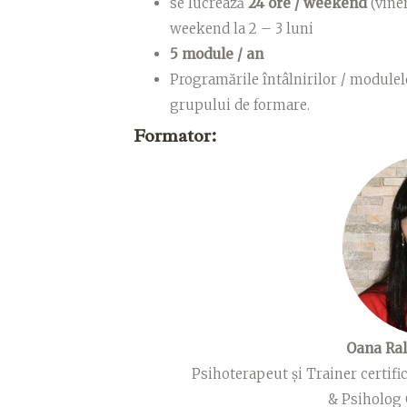
se lucrează
24 ore / weekend
(vine
weekend la 2 – 3 luni
5 module / an
Programările întâlnirilor / modul
grupului de formare.
Formator:
Oana Ra
Psihoterapeut și Trainer certifi
& Psiholog 