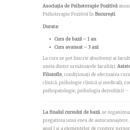
Asociația de Psihoterapie Pozitivă
anunț
Psihoterapie Pozitivă în
București
.
Durata:
Curs de bază – 1 an
Curs avansat – 3 ani
La curs se pot înscrie absolvenți ai facul
uneia dintre următoarele facultăți:
Asist
Filozofie
, condiționați de efectuarea cur
clinică, psihologie clinică și medicală, co
psihopatologie, psihologia dezvoltării 
La finalul cursului de bază
,
se organizea
pregatirea unui eseu de autocunoaștere, p
anul I și a elementelor de creștere perso