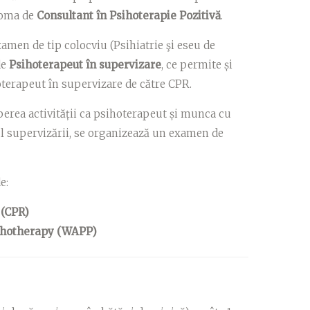
loma de
Consultant în Psihoterapie Pozitivă
.
amen de tip colocviu (Psihiatrie şi eseu de
de
P
sihoterapeut în supervizare
,
ce permite și
terapeut în supervizare de către CPR.
erea activității ca psihoterapeut și munca cu
lul supervizării, se organizează un examen de
e:
 (CPR)
ychotherapy (WAPP)