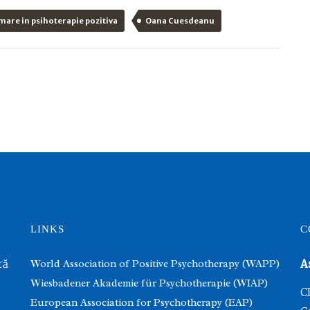
mare in psihoterapie pozitiva
Oana Cuesdeanu
LINKS
C
ră
World Association of Positive Psychotherapy (WAPP)
A
Wiesbadener Akademie für Psychotherapie (WIAP)
C
European Association for Psychotherapy (EAP)