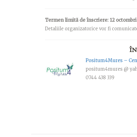
Termen limită de înscriere: 12 octombri
Detaliile organizatorice vor fi comunicate
ÎN
Positum4Mures – Centr
positum4mures @ ya
0744 438 339