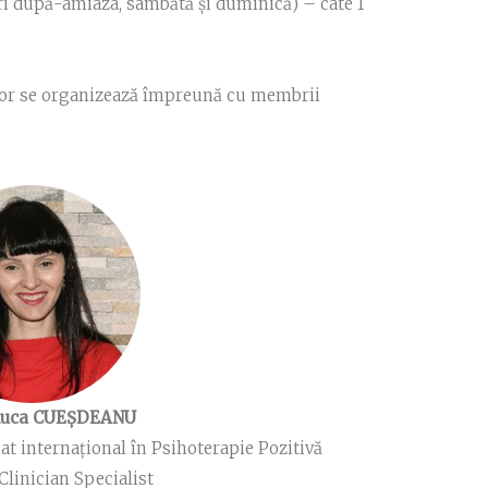
ri după-amiaza, sâmbătă și duminică) – câte 1
elor se organizează împreună cu membrii
luca CUEȘDEANU
cat internațional în Psihoterapie Pozitivă
Clinician Specialist