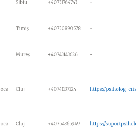
Sibiu
+40731764743
-
Timiș
+40730890578
-
Mureș
+40743143626
-
poca
Cluj
+40741137124
https://psiholog-cri
poca
Cluj
+40754365949
https://suportpsihol