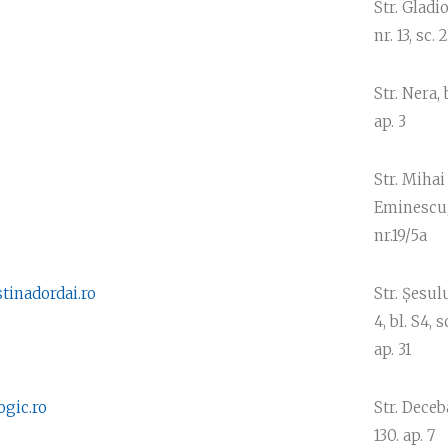
Str. Gladio
nr. 13, sc. 2
Str. Nera, 
ap. 3
Str. Mihai
Eminescu
nr.19/5a
stinadordai.ro
Str. Șesulu
4, bl. S4, s
ap. 31
ogic.ro
Str. Deceba
130. ap. 7