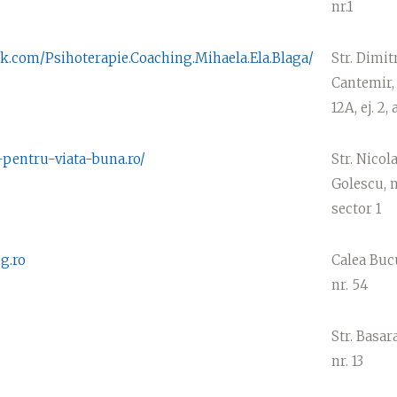
nr.1
k.com/Psihoterapie.Coaching.Mihaela.Ela.Blaga/
Str. Dimit
Cantemir, 
12A, ej. 2, 
-pentru-viata-buna.ro/
Str. Nicol
Golescu, nr
sector 1
ng.ro
Calea Bucu
nr. 54
Str. Basara
nr. 13