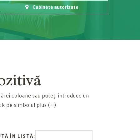
Cabinete autorizate
ozitivă
cărei coloane sau puteți introduce un
ck pe simbolul plus (+).
TĂ ÎN LISTĂ: