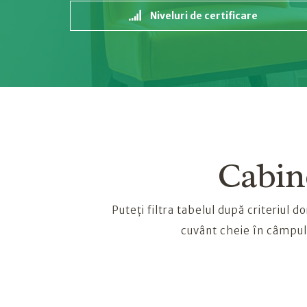
Niveluri de certificare
Cabine
Puteți filtra tabelul după criteriul
cuvânt cheie în câmpul 