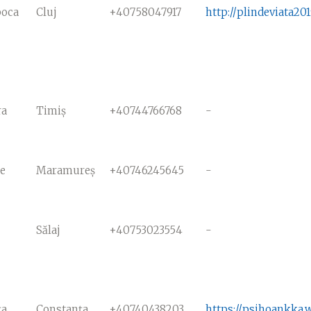
poca
Cluj
+40758047917
http://plindeviata20
ra
Timiș
+40744766768
-
e
Maramureş
+40746245645
-
Sălaj
+40753023554
-
ța
Constanța
+40740438203
https://psihoankka.