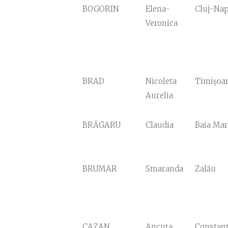
BOGORIN
Elena-
Cluj-Na
Veronica
BRAD
Nicoleta
Timișoa
Aurelia
BRĂGARU
Claudia
Baia Mar
BRUMAR
Smaranda
Zalău
CAZAN
Ancuța
Constan