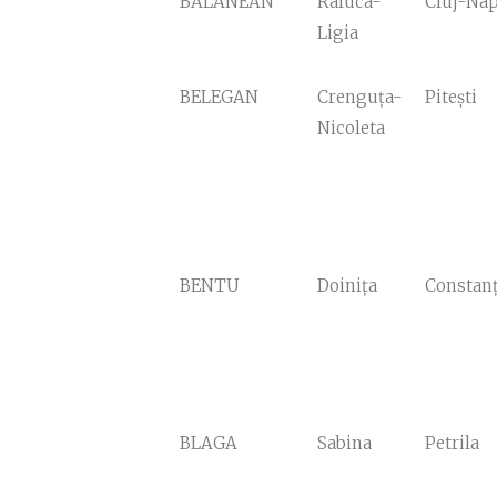
BALANEAN
Raluca-
Cluj-Na
Ligia
BELEGAN
Crenguța-
Pitești
Nicoleta
BENTU
Doinița
Constan
BLAGA
Sabina
Petrila