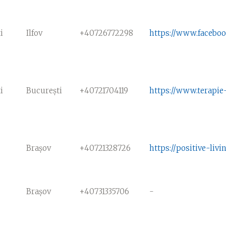
i
Ilfov
+40726772298
https://www.faceboo
i
București
+40721704119
https://www.terapie
Brașov
+40721328726
https://positive-livi
Brașov
+40731335706
-