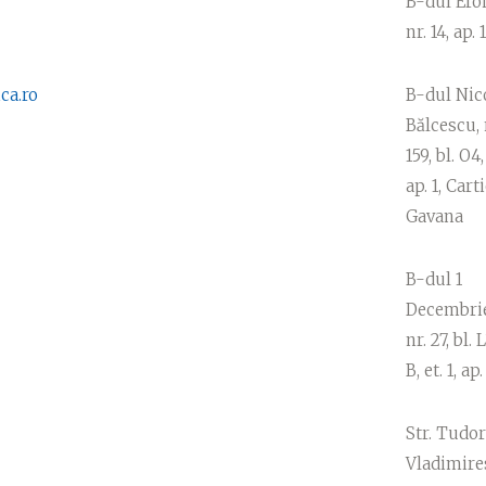
B-dul Eroi
nr. 14, ap. 
ca.ro
B-dul Nic
Bălcescu, 
159, bl. O4,
ap. 1, Cart
Gavana
B-dul 1
Decembrie
nr. 27, bl. 
B, et. 1, ap
Str. Tudor
Vladimire