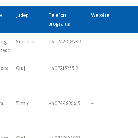
te
Județ
Telefon
Website:
programări
ung
Suceava
+40742093780
-
nesc
poca
Cluj
+40721525512
-
ra
Timiș
+40744836615
-