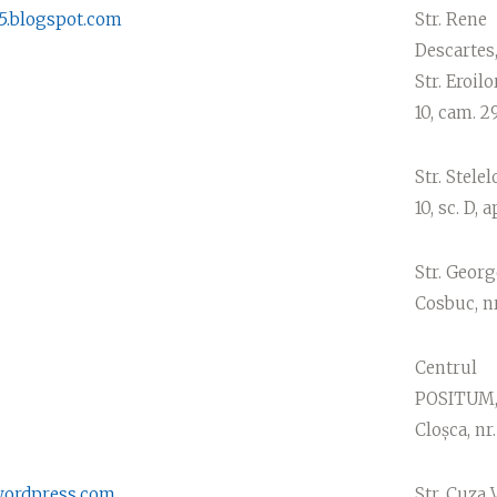
15.blogspot.com
Str. Rene
Descartes,
Str. Eroilo
10, cam. 2
Str. Stelelo
10, sc. D, a
Str. Georg
Cosbuc, nr
Centrul
POSITUM, 
Cloșca, nr
wordpress.com
Str. Cuza 