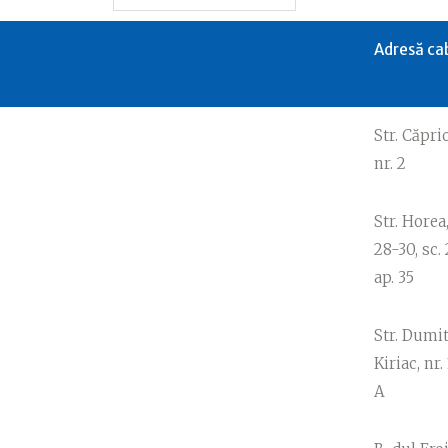
Adresă ca
Str. Căpri
nr. 2
Str. Horea,
28-30, sc. 2
ap. 35
Str. Dumi
Kiriac, nr. 
A