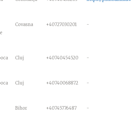
Covasna
+40727030201
-
e
poca
Cluj
+40740454520
-
poca
Cluj
+40740068872
-
Bihor
+40745776487
-