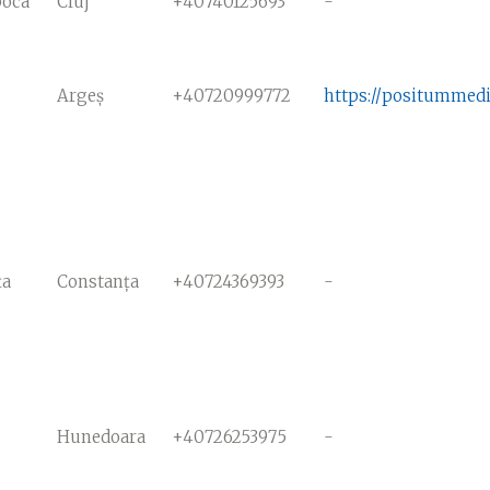
poca
Cluj
+40740125693
-
Argeș
+40720999772
https://positummedi
ța
Constanța
+40724369393
-
Hunedoara
+40726253975
-