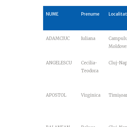
NUME
Prenume
Localita
ADAMCIUC
Iuliana
Campul
Moldove
ANGELESCU
Cecilia-
Cluj-Na
Teodora
APOSTOL
Virginica
Timișoa