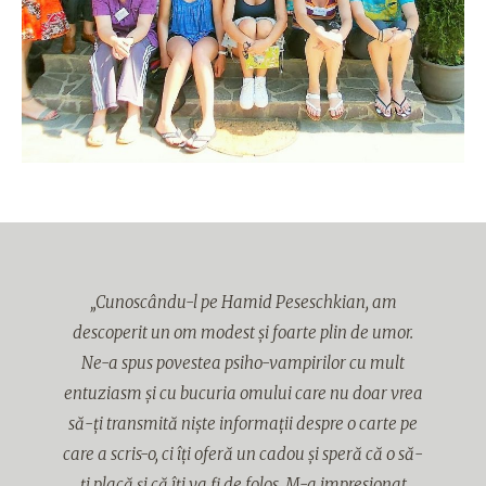
„Cunoscându-l pe Hamid Peseschkian, am
descoperit un om modest și foarte plin de umor.
Ne-a spus povestea psiho-vampirilor cu mult
entuziasm și cu bucuria omului care nu doar vrea
să-ți transmită niște informații despre o carte pe
care a scris-o, ci îți oferă un cadou și speră că o să-
ți placă și că îți va fi de folos. M-a impresionat