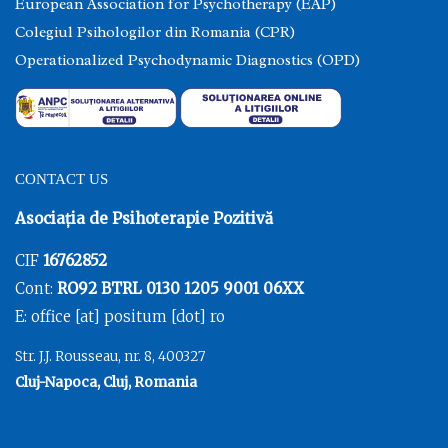
European Association for Psychotherapy (EAP)
Colegiul Psihologilor din Romania (CPR)
Operationalized Psychodynamic Diagnostics (OPD)
CONTACT US
Asociația de Psihoterapie Pozitivă
CIF
16762852
Cont:
RO92 BTRL 0130 1205 9001 06XX
E: office [at] positum [dot] ro
Str. J.J. Rousseau, nr. 8, 400327
Cluj-Napoca, Cluj, Romania