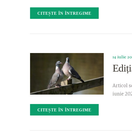
CITEȘTE ÎN ÎNTREGIME
14 iulie 2
Ediț
Articol s
iunie 202
CITEȘTE ÎN ÎNTREGIME