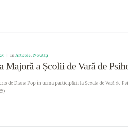
025
|
In
Articole
,
Noutăți
ia Majoră a Școlii de Vară de Psih
cris de Diana Pop în urma participării la Școala de Vară de Psi
5).