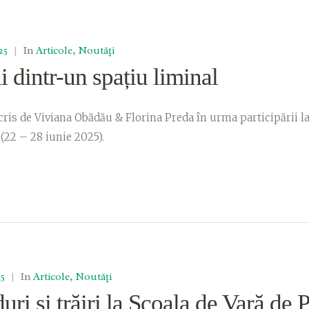
25
|
In
Articole
,
Noutăți
i dintr-un spațiu liminal
cris de Viviana Obădău & Florina Preda în urma participării la
 (22 – 28 iunie 2025).
25
|
In
Articole
,
Noutăți
ri și trăiri la Școala de Vară de 