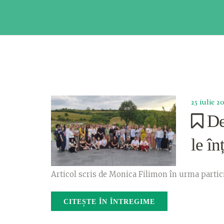
25 iulie 2
De
le î
Articol scris de Monica Filimon în urma particip
CITEȘTE ÎN ÎNTREGIME