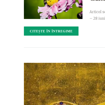
Articol s
– 28 iuni
CITEȘTE ÎN ÎNTREGIME