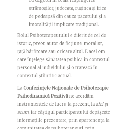
cu degetul în ceafă respingerea
strămoșilor, judecata, rușinea și frica
de pedeapsă din cauza păcatului și a
imoralității implicate tradițional.
Rolul Psihoterapeutului e diferit de cel de
istoric, preot, autor de ficțiune, moralist,
țață bârfitoare sau oricare altul. E acel om
care înțelege sănătatea psihică în contextul
personal al individului și o tratează în
contextul știintific actual.
La
Conferințele Naționale de Psihoterapie
Psihodinamică Pozitivă
ne acordăm
instrumentele de lucru la prezent, la
aici și
acum
, iar câștigul participantului depășește
informațiile prezentate, prin apartenența la
comunitatea de psihoterapeuți, prin