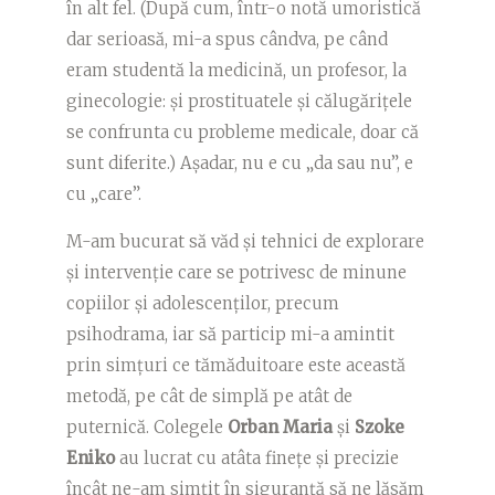
în alt fel. (După cum, într-o notă umoristică
dar serioasă, mi-a spus cândva, pe când
eram studentă la medicină, un profesor, la
ginecologie: și prostituatele și călugărițele
se confrunta cu probleme medicale, doar că
sunt diferite.) Așadar, nu e cu „da sau nu”, e
cu „care”.
M-am bucurat să văd și tehnici de explorare
și intervenție care se potrivesc de minune
copiilor și adolescenților, precum
psihodrama, iar să particip mi-a amintit
prin simțuri ce tămăduitoare este această
metodă, pe cât de simplă pe atât de
puternică. Colegele
Orban Maria
și
Szoke
Eniko
au lucrat cu atâta finețe și precizie
încât ne-am simțit în siguranță să ne lăsăm