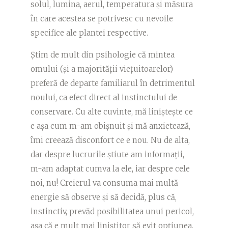
solul, lumina, aerul, temperatura și măsura
în care acestea se potrivesc cu nevoile
specifice ale plantei respective.
Știm de mult din psihologie că mintea
omului (și a majorității viețuitoarelor)
preferă de departe familiarul în detrimentul
noului, ca efect direct al instinctului de
conservare. Cu alte cuvinte, mă liniștește ce
e așa cum m-am obișnuit și mă anxietează,
îmi creează disconfort ce e nou. Nu de alta,
dar despre lucrurile știute am informații,
m-am adaptat cumva la ele, iar despre cele
noi, nu! Creierul va consuma mai multă
energie să observe și să decidă, plus că,
instinctiv, prevăd posibilitatea unui pericol,
așa că e mult mai liniștitor să evit opțiunea.