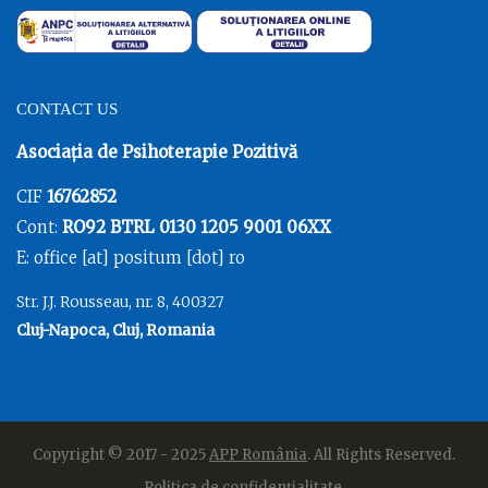
CONTACT US
Asociația de Psihoterapie Pozitivă
CIF
16762852
Cont:
RO92 BTRL 0130 1205 9001 06XX
E: office [at] positum [dot] ro
Str. J.J. Rousseau, nr. 8, 400327
Cluj-Napoca, Cluj, Romania
Copyright © 2017 - 2025
APP România
. All Rights Reserved.
Politica de confidențialitate
.