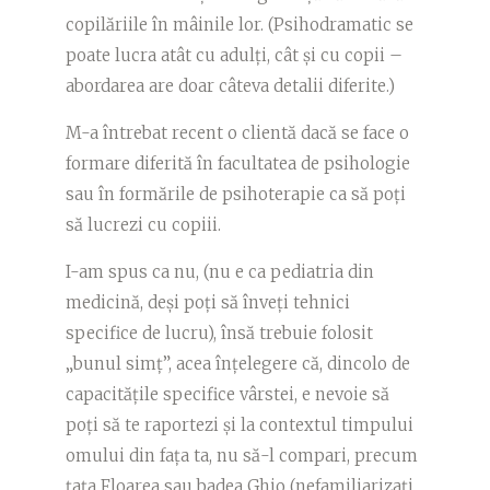
copilăriile în mâinile lor. (Psihodramatic se
poate lucra atât cu adulți, cât și cu copii –
abordarea are doar câteva detalii diferite.)
M-a întrebat recent o clientă dacă se face o
formare diferită în facultatea de psihologie
sau în formările de psihoterapie ca să poți
să lucrezi cu copiii.
I-am spus ca nu, (nu e ca pediatria din
medicină, deși poți să înveți tehnici
specifice de lucru), însă trebuie folosit
„bunul simț”, acea înțelegere că, dincolo de
capacitățile specifice vârstei, e nevoie să
poți să te raportezi și la contextul timpului
omului din fața ta, nu să-l compari, precum
țața Floarea sau badea Ghio (nefamiliarizați