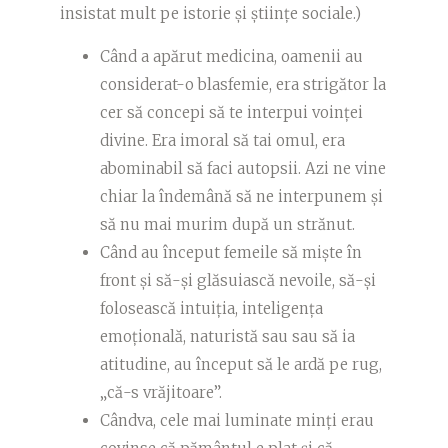
insistat mult pe istorie și științe sociale.)
Când a apărut medicina, oamenii au
considerat-o blasfemie, era strigător la
cer să concepi să te interpui voinței
divine. Era imoral să tai omul, era
abominabil să faci autopsii. Azi ne vine
chiar la îndemână să ne interpunem și
să nu mai murim după un strănut.
Când au început femeile să miște în
front și să-și glăsuiască nevoile, să-și
folosească intuiția, inteligența
emoțională, naturistă sau sau să ia
atitudine, au început să le ardă pe rug,
„că-s vrăjitoare”.
Cândva, cele mai luminate minți erau