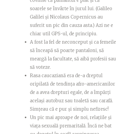
covinse că pământul e plat și că
soarele se învârte în jurul lui. (Galileo
Galilei și Nicolaus Copernicus au
suferit un pic din cauza asta.) Azi ne e
chiar util GPS-ul, de principiu.
A fost la fel de neconceput și ca femeile
să înceapă să poarte pantaloni, să
meargă la facultate, să aibă profesii sau
să voteze.
Rasa caucaziană era de-a dreptul
oripilată de tendința afro-americanilor
de a avea drepturi egale, de a împărți
același autobuz sau toaletă sau carafă.
Simțeau că e pur și simplu nefiresc!
Un pic mai aproape de noi, relațiile și
viața sexuală premaritală. Încă ne bat