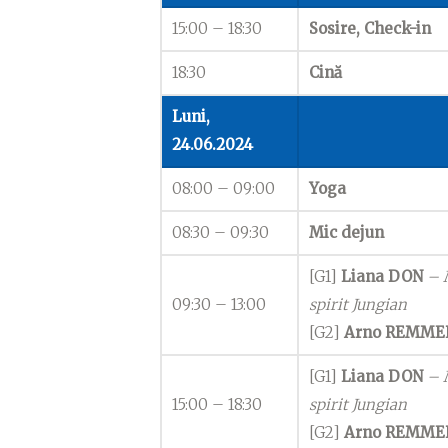
15:00 – 18:30
Sosire, Check-in
18:30
Cină
Luni,
24.06.2024
08:00 – 09:00
Yoga
08:30 – 09:30
Mic dejun
[G1]
Liana DON
– M
09:30 – 13:00
spirit Jungian
[G2]
Arno REMME
[G1]
Liana DON
– M
15:00 – 18:30
spirit Jungian
[G2]
Arno REMME