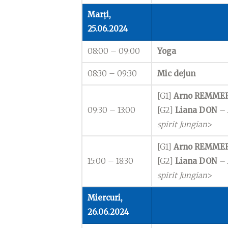
Marți,
25.06.2024
08:00 – 09:00
Yoga
08:30 – 09:30
Mic dejun
[G1]
Arno REMME
09:30 – 13:00
[G2]
Liana DON
– 
spirit Jungian
>
[G1]
Arno REMME
15:00 – 18:30
[G2]
Liana DON
– 
spirit Jungian
>
Miercuri,
26.06.2024