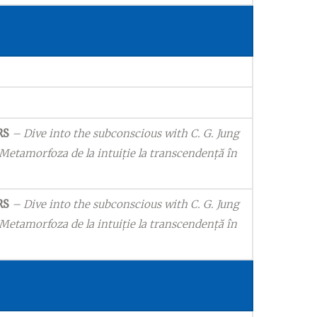
RS
– Dive into the subconscious with C. G. Jung
Metamorfoza de la intuiție la transcendență în
RS
– Dive into the subconscious with C. G. Jung
Metamorfoza de la intuiție la transcendență în