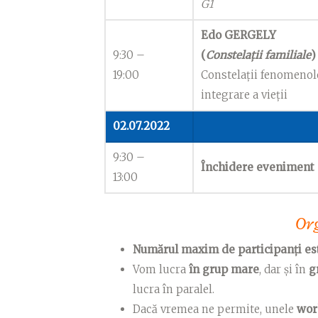
G1
Edo GERGELY
9:30 –
(
Constelații familiale
)
19:00
Constelații fenomenolo
integrare a vieții
02.07.2022
9:30 –
Închidere eveniment
13:00
Or
Numărul maxim de participanți
es
Vom lucra
în grup mare
,
dar și în
g
lucra în paralel.
Dacă vremea ne permite, unele
wor