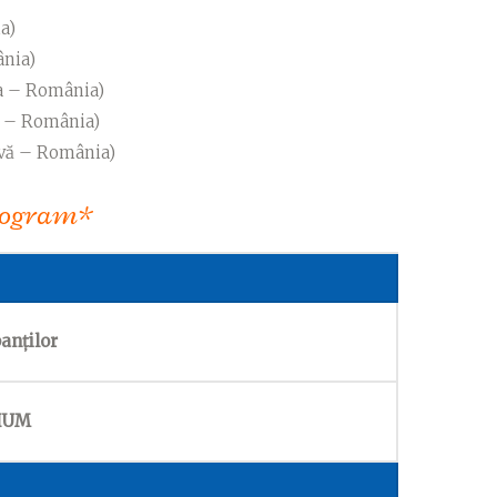
a)
nia)
va – România)
le – România)
ivă – România)
rogram*
anților
 HUM