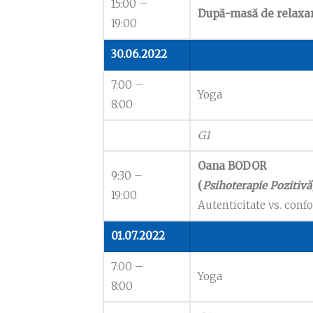
15:00 –
După-masă de relaxare
19:00
30.06.2022
7:00 –
Yoga
8:00
G1
Oana BODOR
9:30 –
(
Psihoterapie Pozitivă
19:00
Autenticitate vs. con
01.07.2022
7:00 –
Yoga
8:00