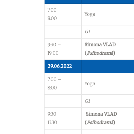
7:00 –
Yoga
8:00
G1
9:30 –
Simona VLAD
19:00
(
Psihodramă
)
29.06.2022
7:00 –
Yoga
8:00
G1
9:30 –
Simona VLAD
13:30
(
Psihodramă
)