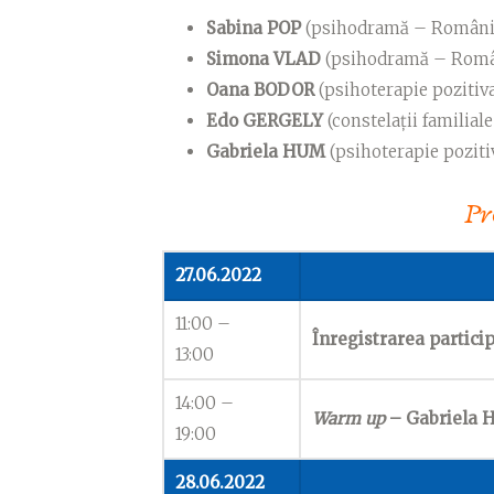
Sabina POP
(psihodramă – Români
Simona VLAD
(psihodramă – Româ
Oana BODOR
(psihoterapie poziti
Edo GERGELY
(constelații familia
Gabriela HUM
(psihoterapie pozit
P
27.06.2022
11:00 –
Înregistrarea particip
13:00
14:00 –
Warm up
– Gabriela
19:00
28.06.2022