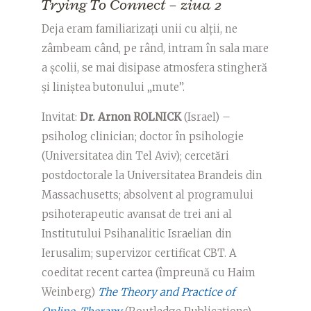
Trying To Connect – ziua 2
Deja eram familiarizați unii cu alții, ne
zâmbeam când, pe rând, intram în sala mare
a școlii, se mai disipase atmosfera stingheră
și liniștea butonului „mute”.
Invitat:
Dr. Arnon ROLNICK
(Israel) –
psiholog clinician; doctor în psihologie
(Universitatea din Tel Aviv); cercetări
postdoctorale la Universitatea Brandeis din
Massachusetts; absolvent al programului
psihoterapeutic avansat de trei ani al
Institutului Psihanalitic Israelian din
Ierusalim; supervizor certificat CBT. A
coeditat recent cartea (împreună cu Haim
Weinberg)
The Theory and Practice of