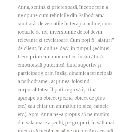
Anna, senină și prietenoasă, începe prin a
ne spune cum tehnicile din Psihodramă
sunt atât de versatile în terapia online, cum
jocurile de rol, inversiunile de rol devin
relevante și revelatoare. Cum poți fi „alături”
de client, în online, dacă în timpul ședinței
trece printr-un moment cu încărcătură
emoțională puternică, fiind suportiv și
participativ, prin însăși dinamica principală
a psihodramei: acțiunea, folosind
corporalitatea. Îl poți ruga să își țină
aproape un obiect (perna, obiect de plus
etc.) sau chiar un animăluț (pisica, cainele
etc.). Apoi, Anna ne-a propus să ne mutăm
din sala mare a școlii, pe grupuri, în săli mai
mici și să lucrăm și să ne prelucrăm această