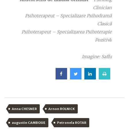
Clinician
Psihoterapeut – Specializare Psihodramă
Clasică
Psihoterapeut – Specializarea Psihoterapie
Pozitiv
ă
Imagine: Saffu
Anna CHESNER
Arnon ROLNICK
augustin CAMBOSIE
Petronela ROTAR