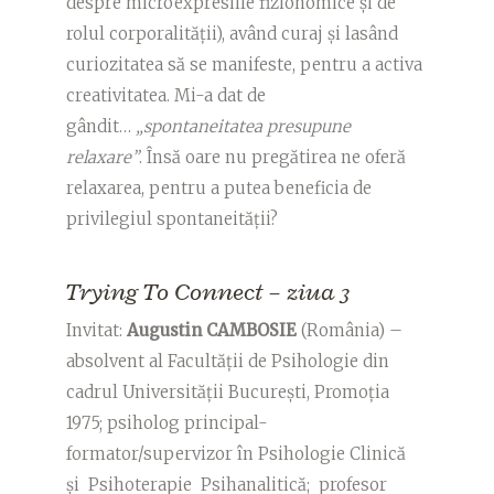
despre microexpresiile fizionomice și de
rolul corporalității), având curaj și lasând
curiozitatea să se manifeste, pentru a activa
creativitatea. Mi-a dat de
gândit…
„spontaneitatea presupune
relaxare”
. Însă oare nu pregătirea ne oferă
relaxarea, pentru a putea beneficia de
privilegiul spontaneității?
Trying To Connect – ziua 3
Invitat:
Augustin CAMBOSIE
(România) –
absolvent al Facultății de Psihologie din
cadrul Universității București, Promoția
1975; psiholog principal-
formator/supervizor în Psihologie Clinică
și Psihoterapie Psihanalitică; profesor