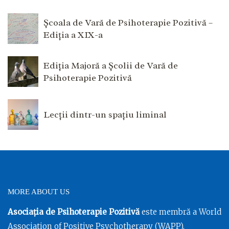
Școala de Vară de Psihoterapie Pozitivă –
Ediția a XIX-a
Ediția Majoră a Școlii de Vară de
Psihoterapie Pozitivă
Lecții dintr-un spațiu liminal
MORE ABOUT US
Asociația de Psihoterapie Pozitivă
este membră a World
Association of Positive Psychotherapy (WAPP),