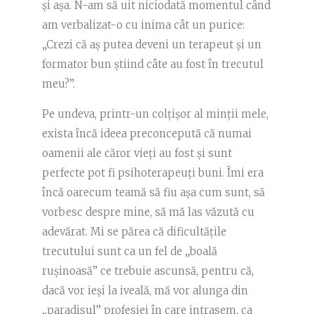
și așa. N-am să uit niciodată momentul când
am verbalizat-o cu inima cât un purice:
„Crezi că aș putea deveni un terapeut și un
formator bun știind câte au fost în trecutul
meu?”.
Pe undeva, printr-un colțișor al minții mele,
exista încă ideea preconcepută că numai
oamenii ale căror vieți au fost și sunt
perfecte pot fi psihoterapeuți buni. Îmi era
încă oarecum teamă să fiu așa cum sunt, să
vorbesc despre mine, să mă las văzută cu
adevărat. Mi se părea că dificultățile
trecutului sunt ca un fel de „boală
rușinoasă” ce trebuie ascunsă, pentru că,
dacă vor ieși la iveală, mă vor alunga din
„paradisul” profesiei în care intrasem, ca