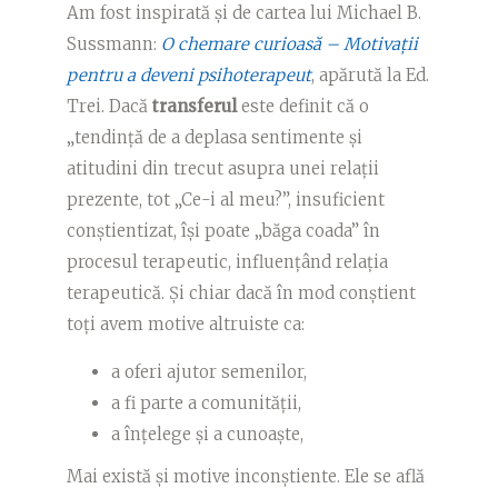
Am fost inspirată și de cartea lui Michael B.
Sussmann:
O chemare curioasă – Motivații
pentru a deveni psihoterapeut
, apărută la Ed.
Trei. Dacă
transferul
este definit că o
„tendință de a deplasa sentimente și
atitudini din trecut asupra unei relații
prezente, tot „Ce-i al meu?”, insuficient
conștientizat, își poate „băga coada” în
procesul terapeutic, influențând relația
terapeutică. Și chiar dacă în mod conștient
toți avem motive altruiste ca:
a oferi ajutor semenilor,
a fi parte a comunității,
a înțelege și a cunoaște,
Mai există și motive inconștiente. Ele se află