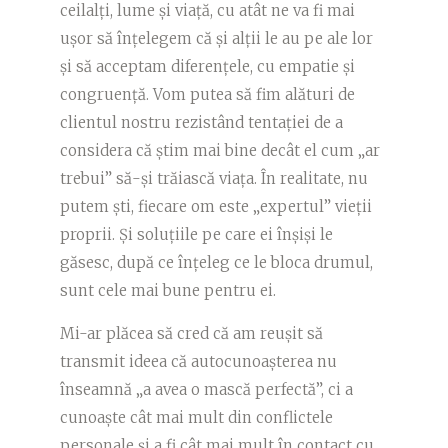
ceilalți, lume și viață, cu atât ne va fi mai
ușor să înțelegem că și alții le au pe ale lor
și să acceptam diferențele, cu empatie și
congruență. Vom putea să fim alături de
clientul nostru rezistând tentației de a
considera că știm mai bine decât el cum „ar
trebui” să-și trăiască viața. În realitate, nu
putem ști, fiecare om este „expertul” vieții
proprii. Și soluțiile pe care ei înșiși le
găsesc, după ce înțeleg ce le bloca drumul,
sunt cele mai bune pentru ei.
Mi-ar plăcea să cred că am reușit să
transmit ideea că autocunoașterea nu
înseamnă „a avea o mască perfectă”, ci a
cunoaște cât mai mult din conflictele
personale și a fi cât mai mult în contact cu