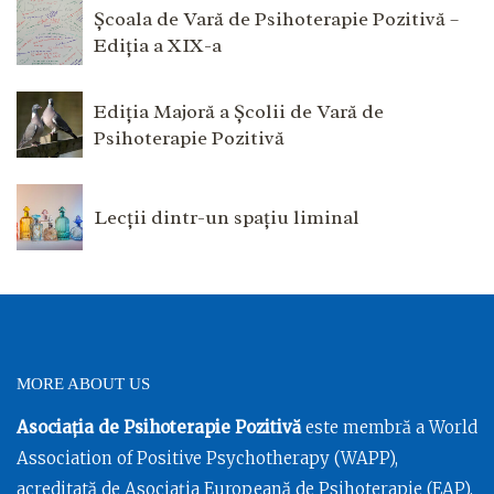
Școala de Vară de Psihoterapie Pozitivă –
Ediția a XIX-a
Ediția Majoră a Școlii de Vară de
Psihoterapie Pozitivă
Lecții dintr-un spațiu liminal
MORE ABOUT US
Asociația de Psihoterapie Pozitivă
este membră a World
Association of Positive Psychotherapy (WAPP),
acreditată de Asociația Europeană de Psihoterapie (EAP),