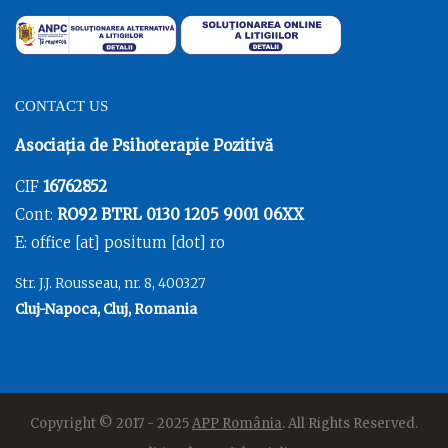
CONTACT US
Asociația de Psihoterapie Pozitivă
CIF
16762852
Cont:
RO92 BTRL 0130 1205 9001 06XX
E: office [at] positum [dot] ro
Str. J.J. Rousseau, nr. 8, 400327
Cluj-Napoca, Cluj, Romania
Copyright © 2017 - 2025
APP România
. All Rights Reserved.