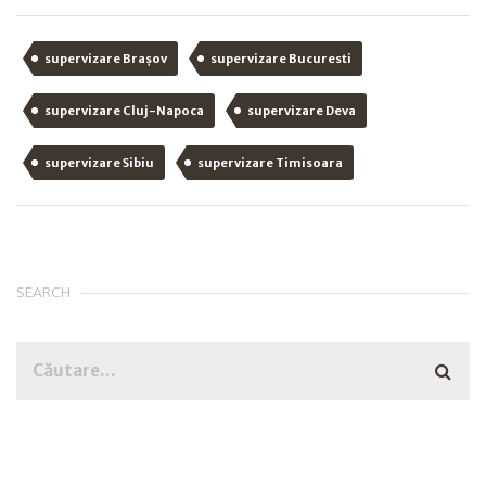
supervizare Brașov
supervizare Bucuresti
supervizare Cluj-Napoca
supervizare Deva
supervizare Sibiu
supervizare Timisoara
SEARCH