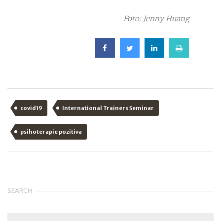
Foto: Jenny Huang
covid19
International Trainers Seminar
psihoterapie pozitiva
SEARCH