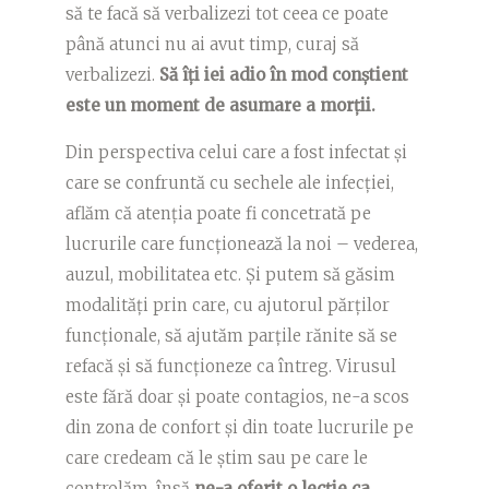
să te facă să verbalizezi tot ceea ce poate
până atunci nu ai avut timp, curaj să
verbalizezi.
Să îți iei adio în mod conștient
este un moment de asumare a morții.
Din perspectiva celui care a fost infectat și
care se confruntă cu sechele ale infecției,
aflăm că atenția poate fi concetrată pe
lucrurile care funcționează la noi – vederea,
auzul, mobilitatea etc. Și putem să găsim
modalități prin care, cu ajutorul părților
funcționale, să ajutăm parțile rănite să se
refacă și să funcționeze ca întreg. Virusul
este fără doar și poate contagios, ne-a scos
din zona de confort și din toate lucrurile pe
care credeam că le știm sau pe care le
controlăm, însă
ne-a oferit o lecție ca