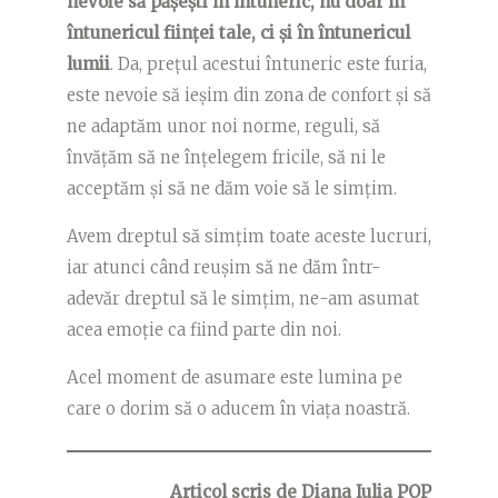
nevoie să pășești în întuneric, nu doar în
întunericul ființei tale, ci și în întunericul
lumii
. Da, prețul acestui întuneric este furia,
este nevoie să ieșim din zona de confort și să
ne adaptăm unor noi norme, reguli, să
învățăm să ne înțelegem fricile, să ni le
acceptăm și să ne dăm voie să le simțim.
Avem dreptul să simțim toate aceste lucruri,
iar atunci când reușim să ne dăm într-
adevăr dreptul să le simțim, ne-am asumat
acea emoție ca fiind parte din noi.
Acel moment de asumare este lumina pe
care o dorim să o aducem în viața noastră.
Articol scris de
Diana Iulia POP