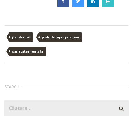
pandemie
psihoterapie pozitiva
sanatate mentala
SEARCH