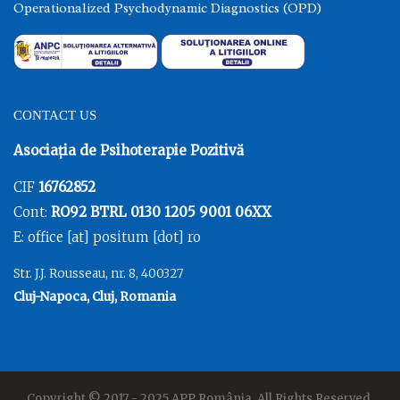
Operationalized Psychodynamic Diagnostics (OPD)
CONTACT US
Asociația de Psihoterapie Pozitivă
CIF
16762852
Cont:
RO92 BTRL 0130 1205 9001 06XX
E: office [at] positum [dot] ro
Str. J.J. Rousseau, nr. 8, 400327
Cluj-Napoca, Cluj, Romania
Copyright © 2017 - 2025
APP România
. All Rights Reserved.