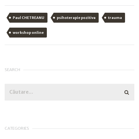
Paul CHETREANU
psihoterapie pozitiva
trauma
workshop online
SEARCH
CATEGORIES