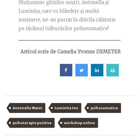
Mulțumesc ghizilor noștri, Antonella și
Luminița, care cu blândețe și multă
susținere, ne-au purtat în dificila călătorie
pe tărâmul tulburărilor psihosomatice!
Articol scris de Camelia Yvonne DEMETER
Antonella Matei
Luminita Ion
psihosomatica
psihoterapie pozitiva
workshop online