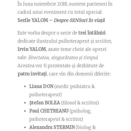
În luna noiembrie 2018, suntem parteneri în
cadrul unui eveniment cu totul special:
Serile YALOM –
Despre SENSuri în viață
.
Este vorba despre o serie de
trei întâlniri
dedicate ilustrului psihoterapeut și scriitor,
Irvin YALOM
, axate teme cheie ale operei
sale:
libertatea, singurătatea și timpul
.
Acestea vor fi prezentate și dezbătute de
patru invitați
, care vin din domenii diferite:
Liana DON
(medic psihiatru &
psihoterapeut)
Ștefan BOLEA
(filosof & scriitor)
Paul CHETREANU
(psiholog,
psihoterapeut & scriitor)
Alexandru STERMIN
(biolog &