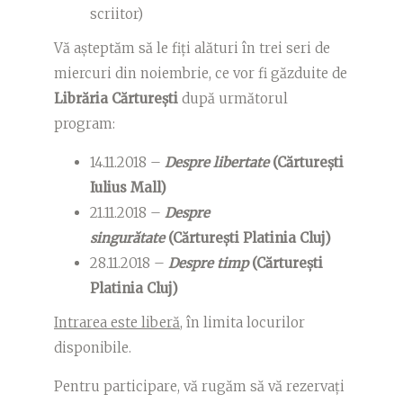
scriitor)
Vă așteptăm să le fiți alături în trei seri de
miercuri din noiembrie, ce vor fi găzduite de
Librăria Cărturești
după următorul
program:
14.11.2018 –
Despre libertate
(Cărturești
Iulius Mall)
21.11.2018 –
Despre
singurătate
(Cărturești Platinia Cluj)
28.11.2018 –
Despre timp
(Cărturești
Platinia Cluj)
Intrarea este liberă
, în limita locurilor
disponibile.
Pentru participare, vă rugăm să vă rezervați