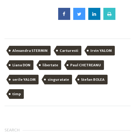
Alexandru STERMIN
Carturesti
Irvin YALOM
Liana DON
libertate
Paul CHETREANU
serile YALOM
singuratate
Stefan BOLEA
timp
SEARCH