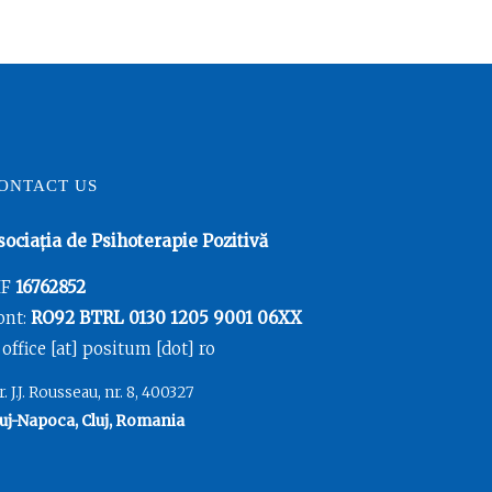
ONTACT US
sociația de Psihoterapie Pozitivă
IF
16762852
ont:
RO92 BTRL 0130 1205 9001 06XX
 office [at] positum [dot] ro
r. J.J. Rousseau, nr. 8, 400327
uj-Napoca, Cluj, Romania