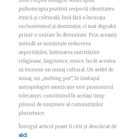
unui corpus omogen. Altfel spus,
psihoterapia pozitivă respectă identitatea
etnică şi culturală, însă fără a încuraja
exclusivismul şi dominaţia, ci mai degrabă
printr-o unitate în diversitate. Prin această
metodă se urmăreşte reducerea
asperităţilor, îmbinarea unicităţilor
religioase, lingvistice, etnice, încât acestea
să formeze un mixaj cultural. Un astfel de
mixaj, un „melting pot”, în limbajul
antropologiei americane este promotorul
toleranţei, constituind în acelaşi timp
pilonul de susţinere al comunităţilor
plurietnice.
Întregul articol poate fi citit și descărcat de
aici
.