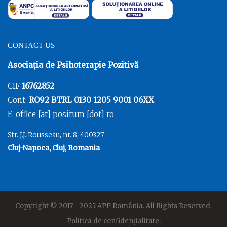
CONTACT US
Asociația de Psihoterapie Pozitivă
CIF
16762852
Cont:
RO92 BTRL 0130 1205 9001 06XX
E: office [at] positum [dot] ro
Str. J.J. Rousseau, nr. 8, 400327
Cluj-Napoca, Cluj, Romania
Copyright © 2017 - 2025
APP România
. All Rights Reserved.
Politica de confidențialitate
.