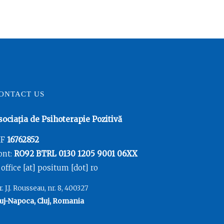
ONTACT US
sociația de Psihoterapie Pozitivă
IF
16762852
ont:
RO92 BTRL 0130 1205 9001 06XX
 office [at] positum [dot] ro
r. J.J. Rousseau, nr. 8, 400327
uj-Napoca, Cluj, Romania