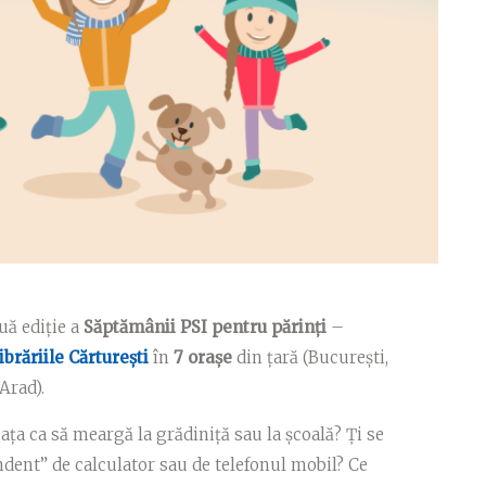
ouă ediție a
Săptămânii PSI pentru părinți
–
ibrăriile Cărturești
în
7 orașe
din țară (București,
Arad).
ața ca să meargă la grădiniță sau la școală? Ți se
ndent” de calculator sau de telefonul mobil? Ce