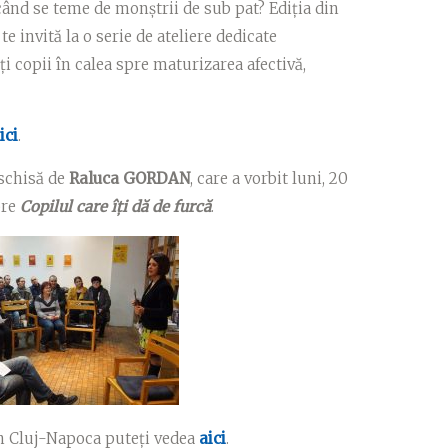
 când se teme de monștrii de sub pat? Ediția din
e invită la o serie de ateliere dedicate
oți copii în calea spre maturizarea afectivă,
ici
.
eschisă de
Raluca GORDAN
, care a vorbit luni, 20
pre
Copilul care îți dă de furcă
.
din Cluj-Napoca puteți vedea
aici
.