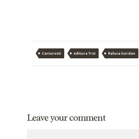
Carturesti
editura Trei
Raluca Gordan
Leave your comment