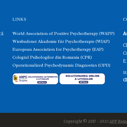
LINKS
C
ră
World Association of Positive Psychotherapy (WAPP)
A
Wiesbadener Akademie für Psychotherapie (WIAP)
C
European Association for Psychotherapy (EAP)
C
Colegiul Psihologilor din Romania (CPR)
E:
Operationalized Psychodynamic Diagnostics (OPD)
St
Cl
Copyright © 2017 - 2025
APP Rom