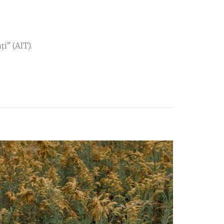
i” (AIT).