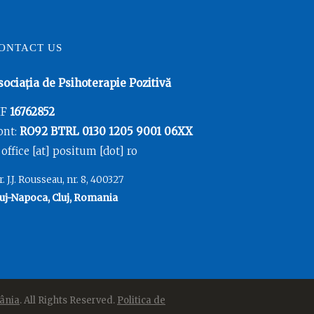
ONTACT US
sociația de Psihoterapie Pozitivă
IF
16762852
ont:
RO92 BTRL 0130 1205 9001 06XX
 office [at] positum [dot] ro
r. J.J. Rousseau, nr. 8, 400327
uj-Napoca, Cluj, Romania
ânia
. All Rights Reserved.
Politica de