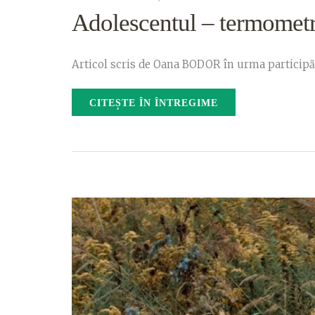
Adolescentul – termometru 
Articol scris de Oana BODOR în urma participări
CITEȘTE ÎN ÎNTREGIME