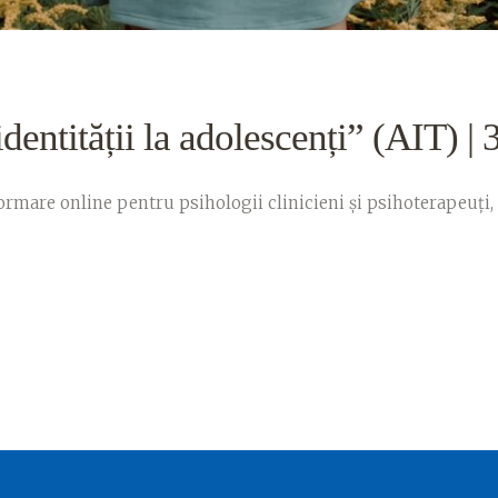
dentității la adolescenți” (AIT) |
– formare online pentru psihologii clinicieni și psihoterape