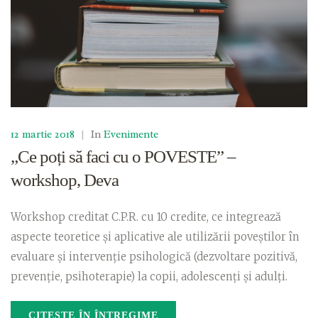
12 martie 2018
|
In
Evenimente
„Ce poți să faci cu o POVESTE” –
workshop, Deva
Workshop creditat C.P.R. cu 10 credite, ce integrează
aspecte teoretice şi aplicative ale utilizării poveştilor în
evaluare şi intervenţie psihologică (dezvoltare pozitivă,
prevenţie, psihoterapie) la copii, adolescenţi şi adulţi.
CITEȘTE ÎN ÎNTREGIME