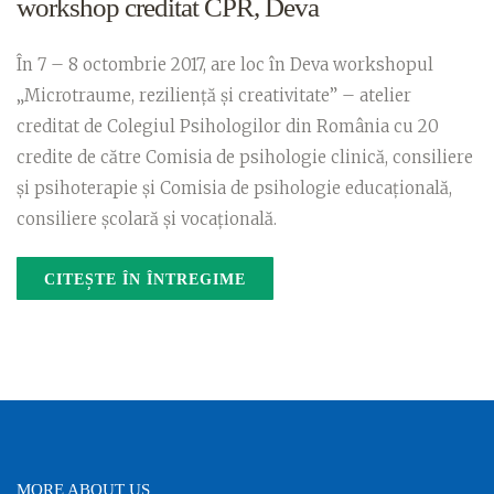
workshop creditat CPR, Deva
În 7 – 8 octombrie 2017, are loc în Deva workshopul
„Microtraume, rezilienţă şi creativitate” – atelier
creditat de Colegiul Psihologilor din România cu 20
credite de către Comisia de psihologie clinică, consiliere
şi psihoterapie şi Comisia de psihologie educaţională,
consiliere şcolară şi vocaţională.
CITEȘTE ÎN ÎNTREGIME
MORE ABOUT US