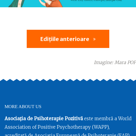
Edițiile anterioare
Imagine: Mara POP
MORE ABOUT US
Asociația de Psihoterapie Pozitivă
este membră a World
Association of Positive Psychotherapy (WAPP),
acreditată de Asociația Europeană de Psihoterapie (EAP),