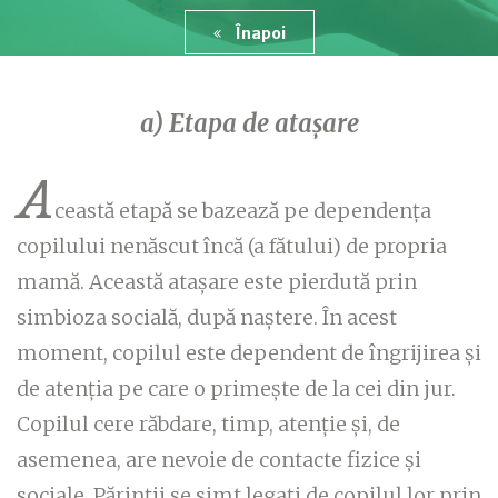
Înapoi
a) Etapa de atașare
A
ceastă etapă se bazează pe dependența
copilului nenăscut încă (a fătului) de propria
mamă. Această atașare este pierdută prin
simbioza socială, după naștere. În acest
moment, copilul este dependent de îngrijirea și
de atenția pe care o primește de la cei din jur.
Copilul cere răbdare, timp, atenție și, de
asemenea, are nevoie de contacte fizice și
sociale. Părinții se simt legați de copilul lor prin