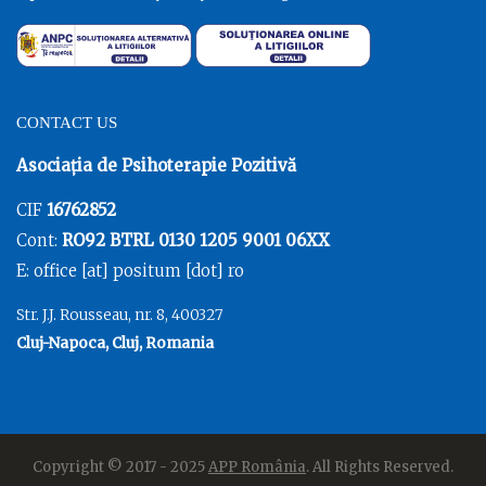
CONTACT US
Asociația de Psihoterapie Pozitivă
CIF
16762852
Cont:
RO92 BTRL 0130 1205 9001 06XX
E: office [at] positum [dot] ro
Str. J.J. Rousseau, nr. 8, 400327
Cluj-Napoca, Cluj, Romania
Copyright © 2017 - 2025
APP România
. All Rights Reserved.